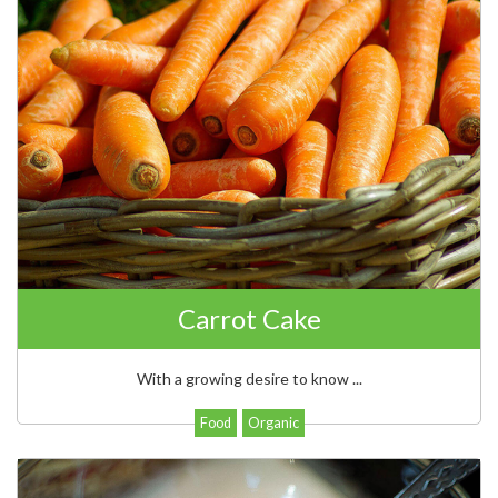
Carrot Cake
With a growing desire to know ...
Food
Organic