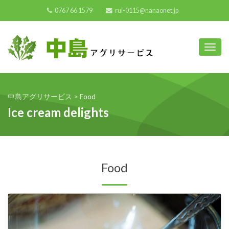
0767 66 1579
rui-0115@nanaonet.jp
Toggl
中島アグリサービス
>
Food
Ice cream delights
Food