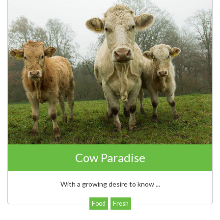
Cow Paradise
With a growing desire to know ...
Food
Fresh