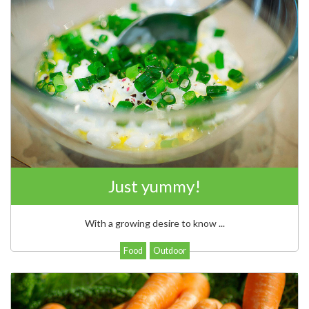
Just yummy!
With a growing desire to know ...
Food
Outdoor